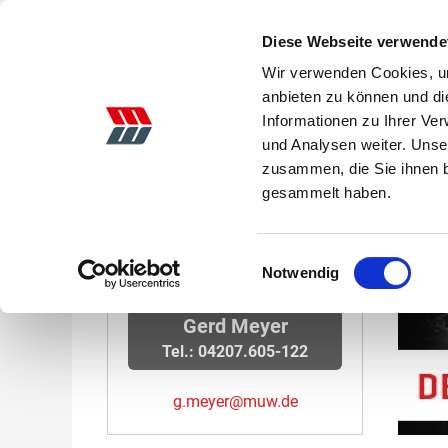
Diese Webseite verwende
Wir verwenden Cookies, um
anbieten zu können und di
Informationen zu Ihrer Ve
AKTIONEN
LANDTECHNIK
GEBRAUCHTE
und Analysen weiter. Unse
zusammen, die Sie ihnen b
Startseite
Case Optum CVX Probefahr anmelden
gesammelt haben.
Wir helfen Ihnen
Einwilligungsauswahl
gerne weiter!
Notwendig
Gerd Meyer
Tel.: 04207.605-122
g.meyer@muw.de