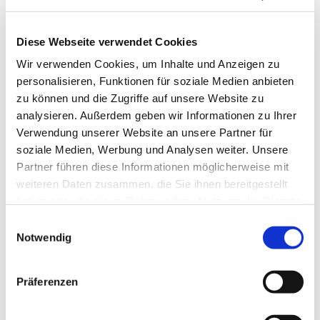
Diese Webseite verwendet Cookies
Wir verwenden Cookies, um Inhalte und Anzeigen zu
personalisieren, Funktionen für soziale Medien anbieten
zu können und die Zugriffe auf unsere Website zu
analysieren. Außerdem geben wir Informationen zu Ihrer
Verwendung unserer Website an unsere Partner für
soziale Medien, Werbung und Analysen weiter. Unsere
Partner führen diese Informationen möglicherweise mit
FÜR JEDES PROBLEM DIE
weiteren Daten zusammen, die Sie ihnen bereitgestellt
haben oder die sie im Rahmen Ihrer Nutzung der Dienste
PASSENDE LÖSUNG
gesammelt haben.
Einwilligungsauswahl
Notwendig
Bei uns erhälst du an jedem unserer Standorte eine
Vielzahl an Ersatzteilen in höchster Qualität und eine
Präferenzen
umfangreiche Beratung von Spezialisten. Sollte ein Teil
einmal nicht am Lager sein, schicken wir es dir bis zum
nächsten Tag zu. Der spezielle Ersatzteil-Notdienst, der