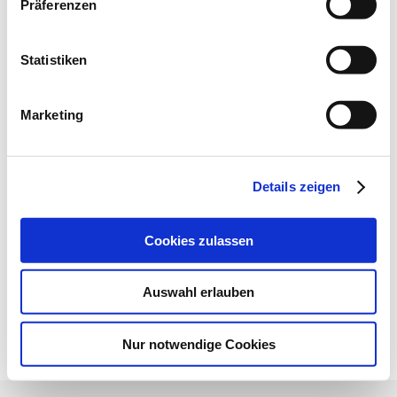
Präferenzen
Statistiken
Marketing
Nach oben
Details zeigen
Cookies zulassen
Impressum
AGB
Datenschutz
Newsletter
Cookies
Newsletter
Auswahl erlauben
MAGER & WEDEMEYER
Maschinenvertrieb GmbH & Co.KG
Nur notwendige Cookies
Industriestr. 35 - 39 | 28876 Oyten | Tel.: 04207.605-0