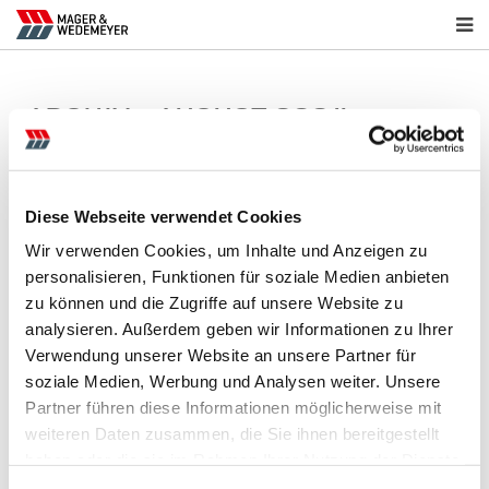
ARCHIV - AUGUST 2024
(1 ARTIKEL)
07. August 2024
LandTageNord Wüsting 2024
Diese Webseite verwendet Cookies
Wir verwenden Cookies, um Inhalte und Anzeigen zu
News-Archiv
personalisieren, Funktionen für soziale Medien anbieten
zu können und die Zugriffe auf unsere Website zu
2026
analysieren. Außerdem geben wir Informationen zu Ihrer
Juni 2026
(1)
Verwendung unserer Website an unsere Partner für
soziale Medien, Werbung und Analysen weiter. Unsere
2025
Partner führen diese Informationen möglicherweise mit
September 2025
(1)
weiteren Daten zusammen, die Sie ihnen bereitgestellt
April 2025
(3)
haben oder die sie im Rahmen Ihrer Nutzung der Dienste
2024
gesammelt haben.