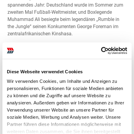
spannendes Jahr: Deutschland wurde im Sommer zum
zweiten Mal Fußball-Weltmeister, und Boxlegende
Muhammad Ali besiegte beim legendären „Rumble in
the Jungle“ seinen Konkurrenten George Foreman im
zentralafrikanischen Kinshasa.
Die Entscheidung für unser Haus fiel Siemer leicht, seine
Eltern kommen selbst aus der Landwirtschaft und waren
bereits Kunden von M&W. Nach seiner erfolgreichen
Ausbildung begann Siemer sein Berufsleben in der
Diese Webseite verwendet Cookies
Abteilung Ersatzteilhandel. So war er ab 1978 in der
Wir verwenden Cookies, um Inhalte und Anzeigen zu
Ersatzteilausgabe am Kundentresen beschäftigt, zu
personalisieren, Funktionen für soziale Medien anbieten
einer Zeit, als Kundenservice und das Holen der Teile
zu können und die Zugriffe auf unsere Website zu
aus dem Lager noch von einer Person übernommen
analysieren. Außerdem geben wir Informationen zu Ihrer
wurden. Auch an eine elektronische Datenverarbeitung
Verwendung unserer Website an unsere Partner für
war nicht zu denken: jeder der vielen tausend Ersatzteil-
soziale Medien, Werbung und Analysen weiter. Unsere
Artikel hatte eine eigene DINA5-Karteikarte, auch die
Partner führen diese Informationen möglicherweise mit
Auftragsverarbeitung im Lager wurde noch größtenteils
weiteren Daten zusammen, die Sie ihnen bereitgestellt
handschriftlich abgewickelt.