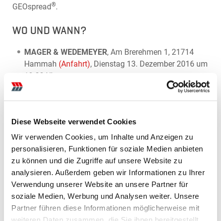
®
GEOspread
.
WO UND WANN?
MAGER & WEDEMEYER
, Am Brerehmen 1, 21714
Hammah
(Anfahrt)
, Dienstag 13. Dezember 2016 um
19:00 Uhr
Torben Lange
, Dammweg 2, 28870 Ottersberg
(Anfahrt)
, Mittwoch 14. Dezember 2016 um 19:00
Uhr
Diese Webseite verwendet Cookies
Wir verwenden Cookies, um Inhalte und Anzeigen zu
Wir freuen uns auf Ihren Besuch
personalisieren, Funktionen für soziale Medien anbieten
Ihr Mager & Wedemeyer Team
zu können und die Zugriffe auf unsere Website zu
analysieren. Außerdem geben wir Informationen zu Ihrer
Verwendung unserer Website an unsere Partner für
Veranstaltungen 2026
soziale Medien, Werbung und Analysen weiter. Unsere
Partner führen diese Informationen möglicherweise mit
weiteren Daten zusammen, die Sie ihnen bereitgestellt