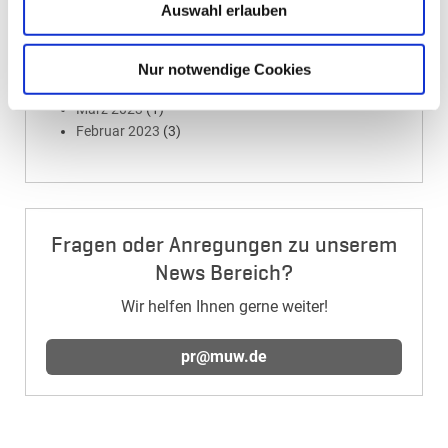
Auswahl erlauben
Oktober 2023
(1)
August 2023
(2)
Juli 2023
(1)
Nur notwendige Cookies
Juni 2023
(1)
März 2023
(1)
Februar 2023
(3)
Fragen oder Anregungen zu unserem
News Bereich?
Wir helfen Ihnen gerne weiter!
pr@muw.de