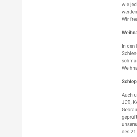
wie jed
werden
Wir fr
Weihna
In den
Schlend
schmac
Weihna
Schlep
Auch u
JCB, Kv
Gebrau
geprüf
unsere
des 21