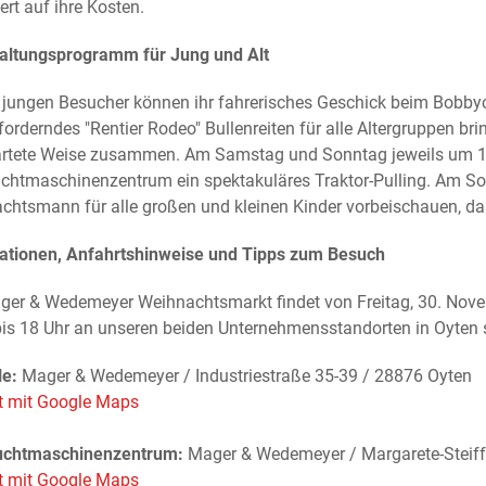
ert auf ihre Kosten.
altungsprogramm für Jung und Alt
 jungen Besucher können ihr fahrerisches Geschick beim Bobbyc
forderndes "Rentier Rodeo" Bullenreiten für alle Altergruppen b
rtete Weise zusammen. Am Samstag und Sonntag jeweils um 12:
chtmaschinenzentrum ein spektakuläres Traktor-Pulling. Am Son
htsmann für alle großen und kleinen Kinder vorbeischauen, das h
ationen, Anfahrtshinweise und Tipps zum Besuch
ger & Wedemeyer Weihnachtsmarkt findet von Freitag, 30. Nove
bis 18 Uhr an unseren beiden Unternehmensstandorten in Oyten s
le:
Mager & Wedemeyer / Industriestraße 35-39 / 28876 Oyten
t mit Google Maps
uchtmaschinenzentrum:
Mager & Wedemeyer / Margarete-Steiff
t mit Google Maps