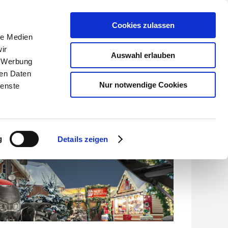
Cookies zulassen
le Medien
Händler-Garantieportal
ir
Auswahl erlauben
, Werbung
KONTAKT
ren Daten
Nur notwendige Cookies
ienste
g
Details zeigen