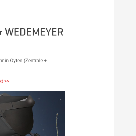
& WEDEMEYER
r in Oyten (Zentrale +
t >>