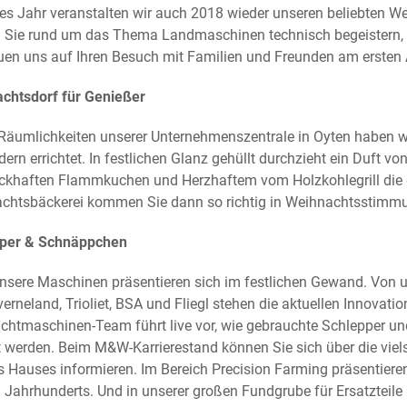
es Jahr veranstalten wir auch 2018 wieder unseren beliebten Wei
 Sie rund um das Thema Landmaschinen technisch begeistern, ku
euen uns auf Ihren Besuch mit Familien und Freunden am erste
chtsdorf für Genießer
 Räumlichkeiten unserer Unternehmenszentrale in Oyten haben 
ern errichtet. In festlichen Glanz gehüllt durchzieht ein Duft 
khaften Flammkuchen und Herzhaftem vom Holzkohlegrill die 
chtsbäckerei kommen Sie dann so richtig in Weihnachtsstimm
per & Schnäppchen
nsere Maschinen präsentieren sich im festlichen Gewand. Von 
erneland, Trioliet, BSA und Fliegl stehen die aktuellen Innovat
chtmaschinen-Team führt live vor, wie gebrauchte Schlepper u
t werden. Beim M&W-Karrierestand können Sie sich über die vie
s Hauses informieren. Im Bereich Precision Farming präsentiere
. Jahrhunderts. Und in unserer großen Fundgrube für Ersatztei