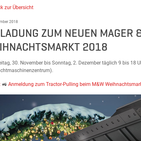
k zur Übersicht
ember 2018
NLADUNG ZUM NEUEN MAGER 
IHNACHTSMARKT 2018
itag, 30. November bis Sonntag, 2. Dezember täglich 9 bis 18 Uh
chtmaschinenzentrum).
:
🚜
Anmeldung zum Tractor-Pulling beim M&W Weihnachtsmark