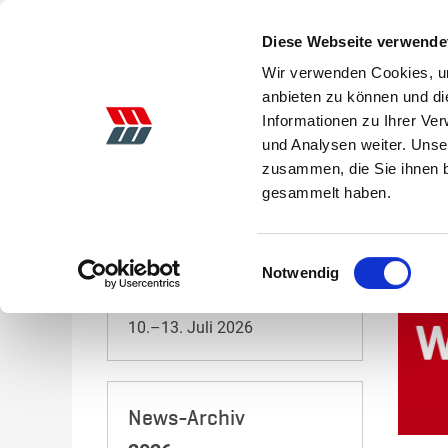
Diese Webseite verwende
Wir verwenden Cookies, um
anbieten zu können und di
Informationen zu Ihrer Ve
AKTIONEN
LANDTECHNIK
GEBRAUCHTE
und Analysen weiter. Unse
zusammen, die Sie ihnen b
Startseite
News
Einladung zum neuen Mager & We
gesammelt haben.
Veranstaltungen 2026
Einwilligungsauswahl
Notwendig
Tarmstedter Ausstellung
10.–13. Juli 2026
News-Archiv