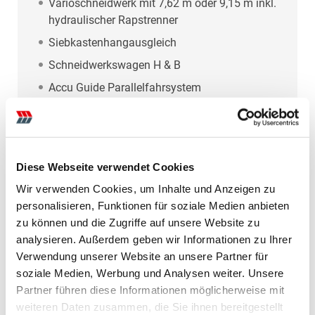
Varioschneidwerk mit 7,62 m oder 9,15 m inkl.
hydraulischer Rapstrenner
Siebkastenhangausgleich
Schneidwerkswagen H & B
Accu Guide Parallelfahrsystem
Case IH Axial Flow 7240
Bj. 2015, 279 Rotorstunden
Diese Webseite verwendet Cookies
6 Zyl. Turbo Motor 490 PS
Wir verwenden Cookies, um Inhalte und Anzeigen zu
personalisieren, Funktionen für soziale Medien anbieten
Varioschneidwerk mit 7,62 m oder 9,15 m inkl.
zu können und die Zugriffe auf unsere Website zu
hydraulischer Rapstrenner
analysieren. Außerdem geben wir Informationen zu Ihrer
Siebkastenhangausgleich
Verwendung unserer Website an unsere Partner für
Schneidwerkswagen H & B
soziale Medien, Werbung und Analysen weiter. Unsere
Partner führen diese Informationen möglicherweise mit
Accu Guide Parallelfahrsystem
weiteren Daten zusammen, die Sie ihnen bereitgestellt
Parallelfahrsystem RTK