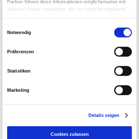
Partner führen diese Informationen möglicherweise mit
Veranstaltungen 2026
weiteren Daten zusammen, die Sie ihnen bereitgestellt
haben oder die sie im Rahmen Ihrer Nutzung der Dienste
Tarmstedter Ausstellung
gesammelt haben.
Einwilligungsauswahl
10.–13. Juli 2026
Notwendig
Präferenzen
News-Archiv
2026
Statistiken
Juni 2026
(1)
Marketing
2025
September 2025
(1)
April 2025
(3)
Details zeigen
2024
August 2024
(1)
Cookies zulassen
Juli 2024
(1)