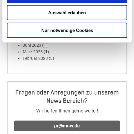
Februar 2024
(1)
Auswahl erlauben
2023
Oktober 2023
(1)
Nur notwendige Cookies
August 2023
(2)
Juli 2023
(1)
Juni 2023
(1)
März 2023
(1)
Februar 2023
(3)
Fragen oder Anregungen zu unserem
News Bereich?
Wir helfen Ihnen gerne weiter!
pr@muw.de