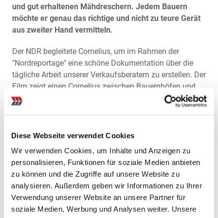
und gut erhaltenen Mähdreschern. Jedem Bauern
möchte er genau das richtige und nicht zu teure Gerät
aus zweiter Hand vermitteln.
Der NDR begleitete Cornelius, um im Rahmen der
"Nordreportage" eine schöne Dokumentation über die
tägliche Arbeit unserer Verkaufsberatern zu erstellen. Der
Film zeigt einen Cornelius zwischen Bauernhöfen und
Treckerwerkstatt, der nicht nur für seinen Job und für
Landmaschinen brennt, sondern auch genau weiß, was
seine Kundschaft braucht.
Diese Webseite verwendet Cookies
In der ARD-Mediathek könnt ihr die Dokumentation noch
Wir verwenden Cookies, um Inhalte und Anzeigen zu
einmal anschauen:
personalisieren, Funktionen für soziale Medien anbieten
zu können und die Zugriffe auf unsere Website zu
Dokumentation anschauen
analysieren. Außerdem geben wir Informationen zu Ihrer
Verwendung unserer Website an unsere Partner für
soziale Medien, Werbung und Analysen weiter. Unsere