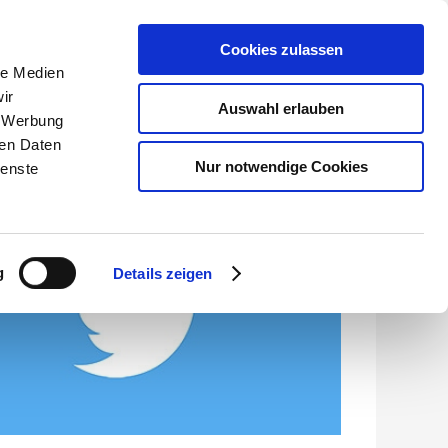
Cookies zulassen
le Medien
Händler-Garantieportal
ir
Auswahl erlauben
, Werbung
KONTAKT
ren Daten
Nur notwendige Cookies
ienste
g
Details zeigen