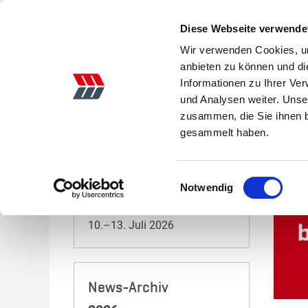
Diese Webseite verwende
Wir verwenden Cookies, um
anbieten zu können und di
Informationen zu Ihrer Ve
AKTIONEN
LANDTECHNIK
GEBRAUCHTE
und Analysen weiter. Unse
zusammen, die Sie ihnen b
Startseite
News
Mager & Wedemeyer bei Twitter
gesammelt haben.
Veranstaltungen 2026
Einwilligungsauswahl
Notwendig
Tarmstedter Ausstellung
10.–13. Juli 2026
News-Archiv