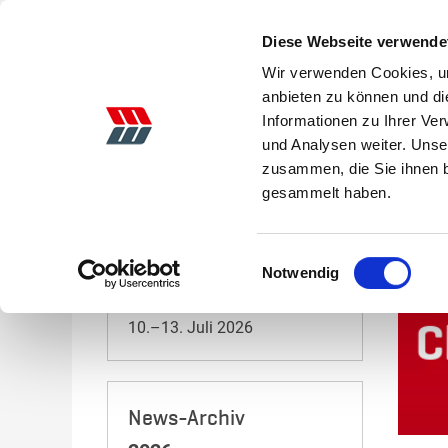
Diese Webseite verwende
Wir verwenden Cookies, um
anbieten zu können und di
Informationen zu Ihrer Ve
AKTIONEN
LANDTECHNIK
GEBRAUCHTE
und Analysen weiter. Unse
zusammen, die Sie ihnen b
Startseite
News
Nach der Ernte ist vor der Ernte
gesammelt haben.
Veranstaltungen 2026
Einwilligungsauswahl
Notwendig
Tarmstedter Ausstellung
10.–13. Juli 2026
News-Archiv