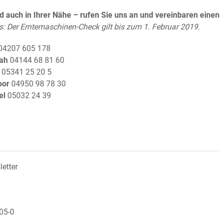
nd auch in Ihrer Nähe
–
rufen Sie uns an und vereinbaren eine
s: Der Erntemaschinen-Check gilt bis zum 1. Februar 2019.
04207 605 178
ah
04144 68 81 60
05341 25 20 5
oor
04950 98 78 30
el
05032 24 39
etter
605-0