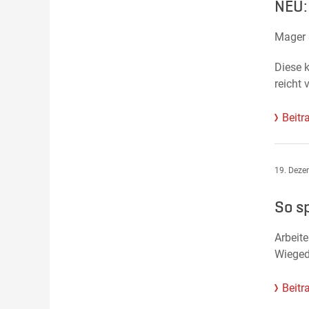
NEU:
Mager 
Diese 
reicht
Beitr
19. Deze
So s
Arbeit
Wiegedü
Beitr