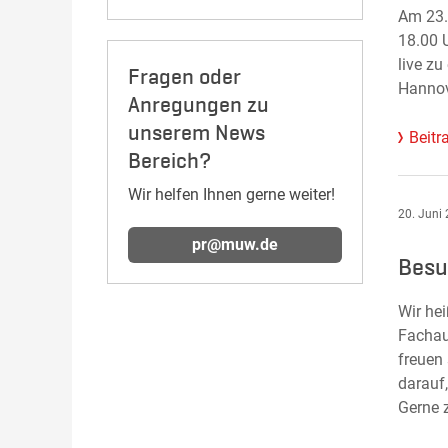
Am 23.
18.00 
live z
Fragen oder
Hannov
Anregungen zu
unserem News
Beitr
Bereich?
Wir helfen Ihnen gerne weiter!
20. Juni
pr@muw.de
Besu
Wir he
Fachau
freuen
darauf
Gerne z