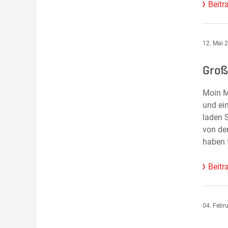
Beitr
12. Mai 
Groß
Moin M
und ei
laden 
von de
haben 
Beitr
04. Febr