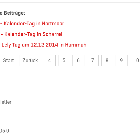
e Beiträge:
 - Kalender-Tag in Nortmoor
 - Kalender-Tag in Scharrel
r Lely Tag am 12.12.2014 in Hammah
Start
Zurück
4
5
6
7
8
9
10
etter
605-0